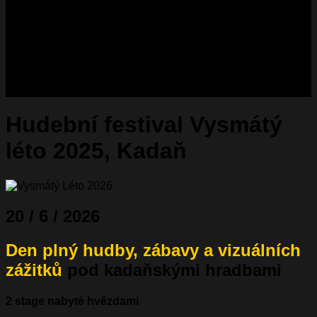
Hudební festival Vysmátý
léto 2025, Kadaň
20 / 6 / 2026
Den plný hudby, zábavy a vizuálních
zážitků
pod kadaňskými hradbami
2 stage nabyté hvězdami