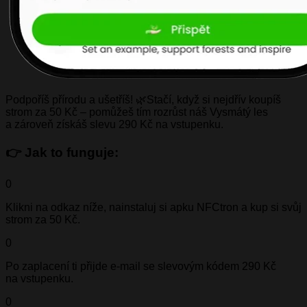
Podpoříš přírodu a ušetříš! 🌿Stačí, když si nejdřív koupíš
strom za 50 Kč – pomůžeš tím rozrůst náš Vysmátý les
a zároveň získáš slevu 290 Kč na vstupenku.
👉 Jak to funguje:
0
Klikni na odkaz níže, nainstaluj si apku NFCtron a kup si svůj
strom za 50 Kč.
0
Po zaplacení ti přijde e-mail se slevovým kódem 290 Kč
na vstupenku.
0