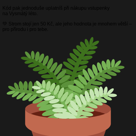
Kód pak jednoduše uplatníš při nákupu vstupenky
na Vysmátý léto.
💚 Strom stojí jen 50 Kč, ale jeho hodnota je mnohem větší –
pro přírodu i pro tebe.