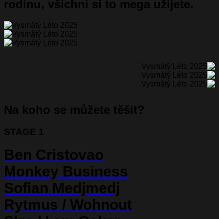
rodinu, všichni si to mega užijete.
Na koho se můžete těšit?
STAGE 1
Ben Cristovao
Monkey Business
Sofian Medjmedj
Rytmus
/
Wohnout