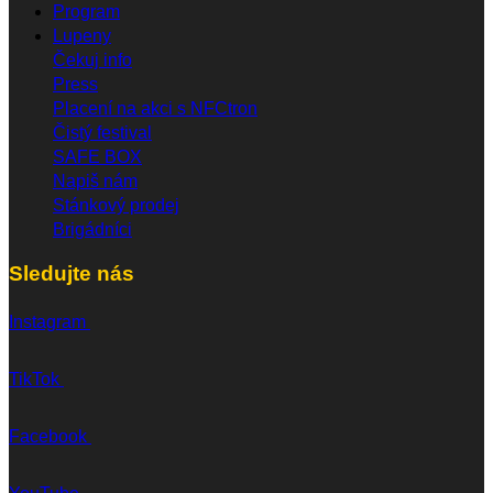
Program
Lupeny
Čekuj info
Press
Placení na akci s NFCtron
Čistý festival
SAFE BOX
Napiš nám
Stánkový prodej
Brigádníci
Sledujte nás
Instagram
TikTok
Facebook