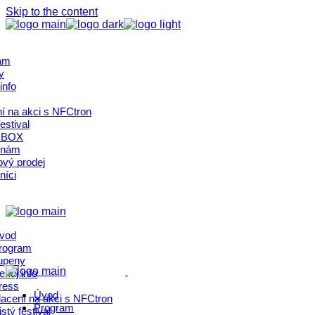
Skip to the content
am
y
info
í na akci s NFCtron
estival
 BOX
 nám
ový prodej
níci
vod
rogram
upeny
ekuj info
ress
Úvod
lacení na akci s NFCtron
Program
stý festival