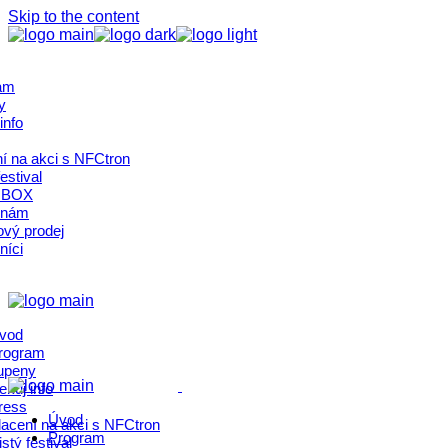
Skip to the content
am
y
info
í na akci s NFCtron
estival
 BOX
 nám
ový prodej
níci
vod
rogram
upeny
ekuj info
ress
Úvod
lacení na akci s NFCtron
Program
stý festival