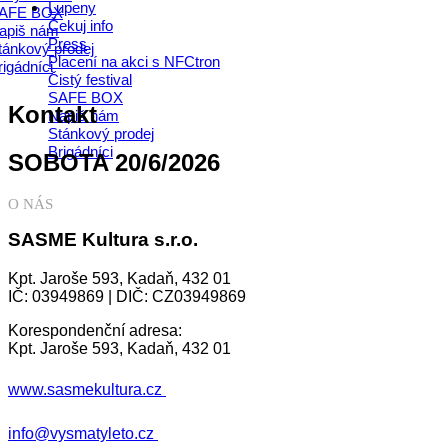
Lupeny
AFE BOX
Čekuj info
apiš nám
Press
tánkový prodej
Placení na akci s NFCtron
rigádníci
Čistý festival
SAFE BOX
Kontakt
Napiš nám
Stánkový prodej
Brigádníci
SOBOTA 20/6/2026
O NÁS
SASME Kultura s.r.o.
Kpt. Jaroše 593, Kadaň, 432 01
IČ: 03949869 | DIČ: CZ03949869
Korespondenční adresa:
Kpt. Jaroše 593, Kadaň, 432 01
www.sasmekultura.cz
info@vysmatyleto.cz