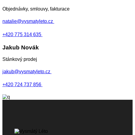
Objednávky, smlouvy, fakturace
natalie@vysmatyleto.cz
+420 775 314 635
Jakub Novák
Stánkový prodej
jakub@vysmatyleto.cz
+420 724 737 856