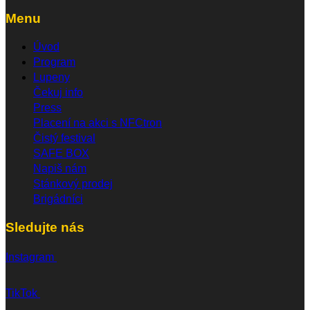
Menu
Úvod
Program
Lupeny
Čekuj info
Press
Placení na akci s NFCtron
Čistý festival
SAFE BOX
Napiš nám
Stánkový prodej
Brigádníci
Sledujte nás
Instagram
TikTok